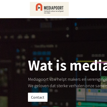
Overslaan naar inhoud
Startpagina
St
Wat is medi
Mediapoort vzw helpt makers en vereniginge
We geloven dat sterke verhalen onze samen
Contact