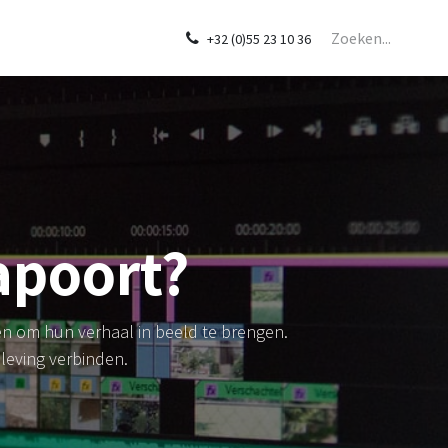
eun Mediapoort
Nieuws
Contact
Afspraak
Bedrijfsradio of 
+32 (0)55 23 10 36
apoort?
n om hun verhaal in beeld te brengen.
leving verbinden.